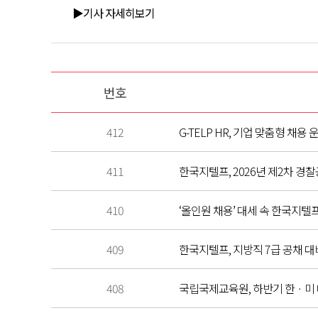
▶기사 자세히보기
번호
412
G-TELP HR, 기업 맞춤형 채용
411
한국지텔프, 2026년 제2차 경찰
410
‘올인원 채용’ 대세 속 한국지텔프,
409
한국지텔프, 지방직 7급 공채 대
408
국립국제교육원, 하반기 한ㆍ미 대