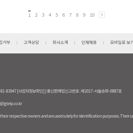
2
3
4
5
6
7
8
9
10
1
집거부
고객상담
회사소개
인재채용
모바일로 보
-81-83947 [사업자정보확인] | 통신판매업신고번호 : 제2017-서울송파-0887호
r@gtelp.co.kr
their respective owners and are used solely for identification purposes. Their 