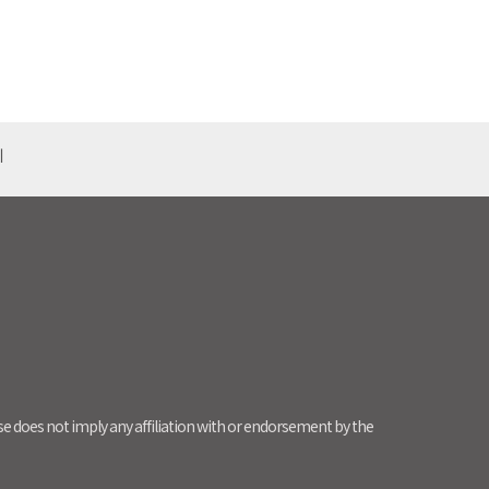
기
use does not imply any affiliation with or endorsement by the