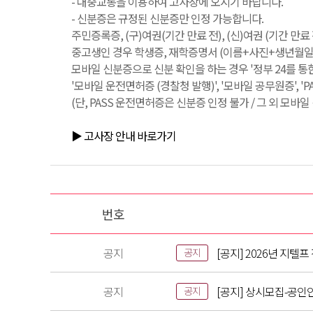
- 대중교통을 이용하여 고사장에 오시기 바랍니다.
- 신분증은 규정된 신분증만 인정 가능합니다.
주민증록증, (구)여권(기간 만료 전), (신)여권 (기간 만
중고생인 경우 학생증, 재학증명서 (이름+사진+생년월일+
모바일 신분증으로 신분 확인을 하는 경우 '정부 24를 통
'모바일 운전면허증 (경찰청 발행)', '모바일 공무원증', '
(단, PASS 운전면허증은 신분증 인정 불가 / 그 외 모바
▶ 고사장 안내 바로가기
번호
공지
[공지] 2026년 지텔
공지
공지
[공지] 상시모집-공인
공지