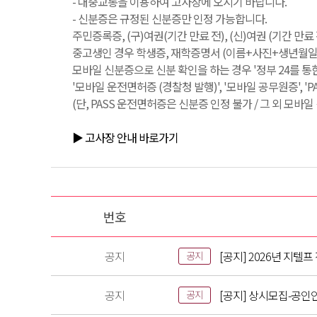
- 대중교통을 이용하여 고사장에 오시기 바랍니다.
- 신분증은 규정된 신분증만 인정 가능합니다.
주민증록증, (구)여권(기간 만료 전), (신)여권 (기간 만
중고생인 경우 학생증, 재학증명서 (이름+사진+생년월일+
모바일 신분증으로 신분 확인을 하는 경우 '정부 24를 통
'모바일 운전면허증 (경찰청 발행)', '모바일 공무원증', '
(단, PASS 운전면허증은 신분증 인정 불가 / 그 외 모바
▶ 고사장 안내 바로가기
번호
공지
[공지] 2026년 지텔
공지
공지
[공지] 상시모집-공인
공지