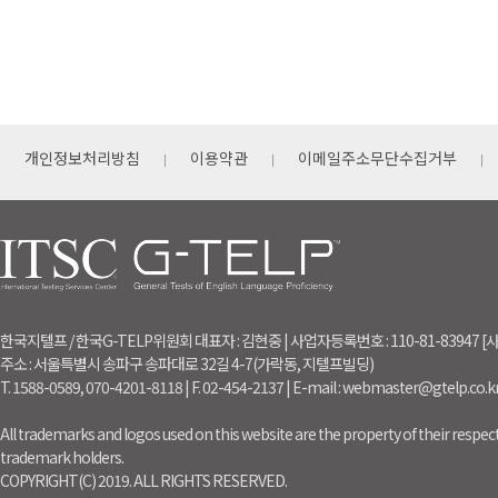
개인정보처리방침
이용약관
이메일주소무단수집거부
한국지텔프 / 한국G-TELP위원회 대표자 : 김현중 | 사업자등록번호 : 110-81-83947
주소 : 서울특별시 송파구 송파대로 32길 4-7(가락동, 지텔프빌딩)
T. 1588-0589, 070-4201-8118 | F. 02-454-2137 | E-mail : webmaster@gtelp.co.k
All trademarks and logos used on this website are the property of their respect
trademark holders.
COPYRIGHT(C) 2019. ALL RIGHTS RESERVED.