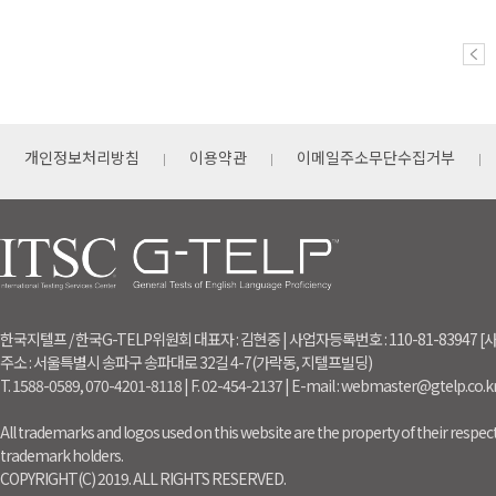
개인정보처리방침
이용약관
이메일주소무단수집거부
한국지텔프 / 한국G-TELP위원회 대표자 : 김현중 | 사업자등록번호 : 110-81-83947
주소 : 서울특별시 송파구 송파대로 32길 4-7(가락동, 지텔프빌딩)
T. 1588-0589, 070-4201-8118 | F. 02-454-2137 | E-mail : webmaster@gtelp.co.k
All trademarks and logos used on this website are the property of their respect
trademark holders.
COPYRIGHT(C) 2019. ALL RIGHTS RESERVED.