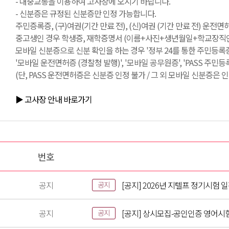
- 대중교통을 이용하여 고사장에 오시기 바랍니다.
- 신분증은 규정된 신분증만 인정 가능합니다.
주민증록증, (구)여권(기간 만료 전), (신)여권 (기간 만료 전) 운전
중고생인 경우 학생증, 재학증명서 (이름+사진+생년월일+학교장직인 필
모바일 신분증으로 신분 확인을 하는 경우 '정부 24를 통한 주민등록증
'모바일 운전면허증 (경찰청 발행)', '모바일 공무원증', 'PASS 주민
(단, PASS 운전면허증은 신분증 인정 불가 / 그 외 모바일 신분증은 인
▶ 고사장 안내 바로가기
번호
공지
[공지] 2026년 지텔프 정기시험 
공지
공지
[공지] 상시모집-공인인증 영어시
공지