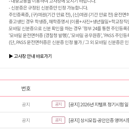
- 대중교통을 이용하여 고사장에 오시기 바랍니다.
- 신분증은 규정된 신분증만 인정 가능합니다.
주민증록증, (구)여권(기간 만료 전), (신)여권 (기간 만료 전) 운전
중고생인 경우 학생증, 재학증명서 (이름+사진+생년월일+학교장직인 필
모바일 신분증으로 신분 확인을 하는 경우 '정부 24를 통한 주민등록증
'모바일 운전면허증 (경찰청 발행)', '모바일 공무원증', 'PASS 주민
(단, PASS 운전면허증은 신분증 인정 불가 / 그 외 모바일 신분증은 인
▶ 고사장 안내 바로가기
번호
공지
[공지] 2026년 지텔프 정기시험 
공지
공지
[공지] 상시모집-공인인증 영어시
공지