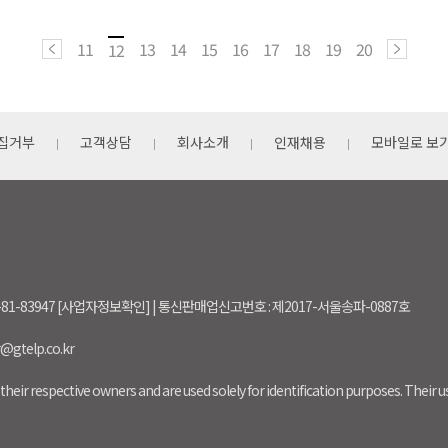
11
13
14
15
16
17
18
19
20
12
집거부
고객상담
회사소개
인재채용
모바일로 보
-81-83947 [사업자정보확인] | 통신판매업신고번호 : 제2017-서울송파-0887호
r@gtelp.co.kr
their respective owners and are used solely for identification purposes. Their 