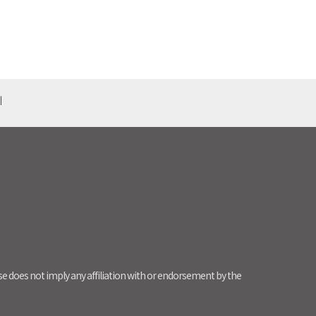
기
use does not imply any affiliation with or endorsement by the