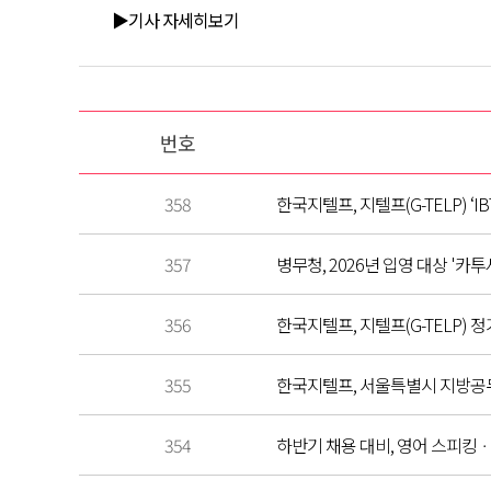
▶기사 자세히보기
번호
358
한국지텔프, 지텔프(G-TELP) ‘I
357
병무청, 2026년 입영 대상 '카투
356
한국지텔프, 지텔프(G-TELP) 
355
한국지텔프, 서울특별시 지방공무원
354
하반기 채용 대비, 영어 스피킹ㆍ라