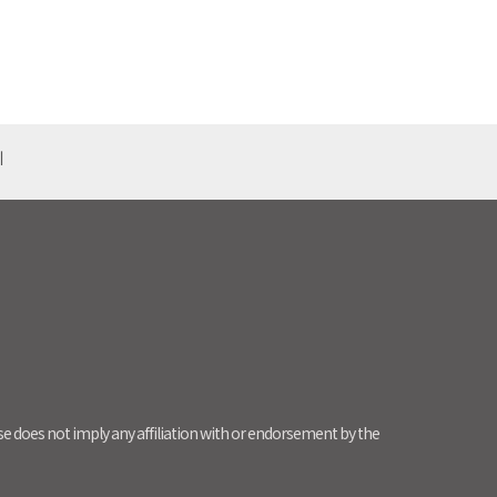
기
use does not imply any affiliation with or endorsement by the