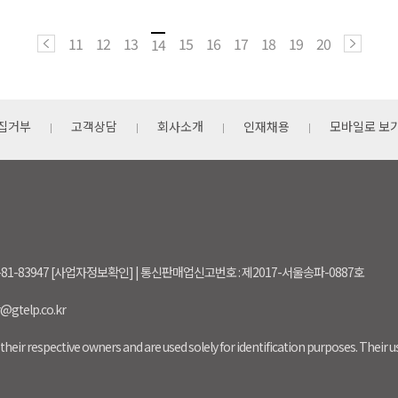
11
12
13
15
16
17
18
19
20
14
집거부
고객상담
회사소개
인재채용
모바일로 보
-81-83947 [사업자정보확인] | 통신판매업신고번호 : 제2017-서울송파-0887호
r@gtelp.co.kr
their respective owners and are used solely for identification purposes. Their 