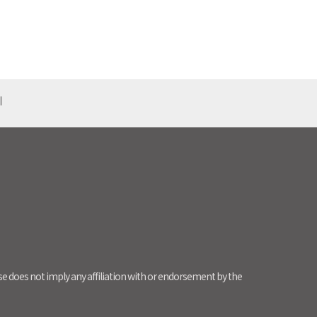
기
use does not imply any affiliation with or endorsement by the