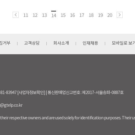
11
12
13
15
16
17
18
19
20
14
집거부
고객상담
회사소개
인재채용
모바일로 보
-81-83947 [사업자정보확인] | 통신판매업신고번호 : 제2017-서울송파-0887호
r@gtelp.co.kr
their respective owners and are used solely for identification purposes. Their 