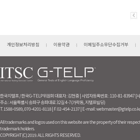
개인정보처리방침
이용약관
이메일주소무단수집거부
한국지텔프 / 한국G-TELP위원회 대표자 : 김현중 | 사업자등록번호 : 110-81-83947
주소 : 서울특별시 송파구 송파대로 32길 4-7(가락동, 지텔프빌딩)
T. 1588-0589, 070-4201-8118 | F. 02-454-2137 | E-mail : webmaster@gtelp.co.k
All trademarks and logos used on this website are the property of their respect
trademark holders.
COPYRIGHT(C) 2019. ALL RIGHTS RESERVED.