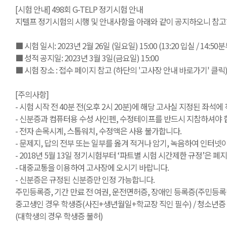
[시험 안내] 498회 G-TELP 정기시험 안내
지텔프 정기시험의 시행 및 안내사항을 아래와 같이 공지하오니 참고
■ 시험 일시: 2023년 2월 26일 (일요일) 15:00 (13:20 입실 / 14:5
■ 성적 공지일: 2023년 3월 3일(금요일) 15:00
■ 시험 장소 : 접수 페이지 참고 (하단의 '고사장 안내 바로가기' 클릭
[주의사항]
- 시험 시작 전 40분 전(오후 2시 20분)에 해당 고사실 지정된 좌석에
- 신분증과 컴퓨터용 수성 사인펜, 수정테이프를 반드시 지참하셔야 합
- 전자 손목시계, 스톱워치, 수정액은 사용 불가합니다.
- 문제지, 답의 전부 또는 일부를 옮겨 적거나 암기, 녹음하여 인터
- 2018년 5월 13일 정기시험부터 ‘파트별 시험 시간제한 규정’은
- 대중교통을 이용하여 고사장에 오시기 바랍니다.
- 신분증은 규정된 신분증만 인정 가능합니다.
주민등록증, 기간 만료 전 여권, 운전면허증, 장애인 등록증(주민등록번
중고생인 경우 학생증(사진+생년월일+학교장 직인 필수) / 청소년증 /
(대학생의 경우 학생증 불허)