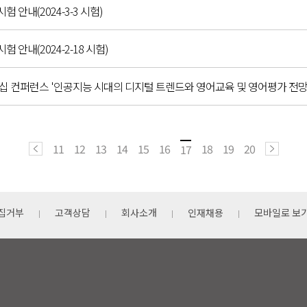
시험 안내(2024-3-3 시험)
시험 안내(2024-2-18 시험)
리더십 컨퍼런스 '인공지능 시대의 디지털 트렌드와 영어교육 및 영어평가 전망
11
12
13
14
15
16
18
19
20
17
집거부
고객상담
회사소개
인재채용
모바일로 보