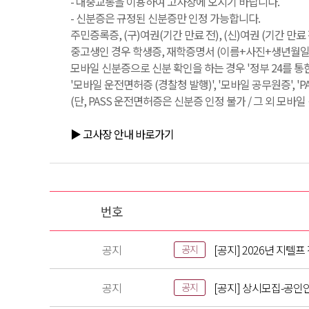
- 대중교통을 이용하여 고사장에 오시기 바랍니다.
- 신분증은 규정된 신분증만 인정 가능합니다.
주민증록증, (구)여권(기간 만료 전), (신)여권 (기간 만
중고생인 경우 학생증, 재학증명서 (이름+사진+생년월일+
모바일 신분증으로 신분 확인을 하는 경우 '정부 24를 통
'모바일 운전면허증 (경찰청 발행)', '모바일 공무원증', '
(단, PASS 운전면허증은 신분증 인정 불가 / 그 외 모바
▶ 고사장 안내 바로가기
번호
공지
[공지] 2026년 지텔
공지
공지
[공지] 상시모집-공인
공지