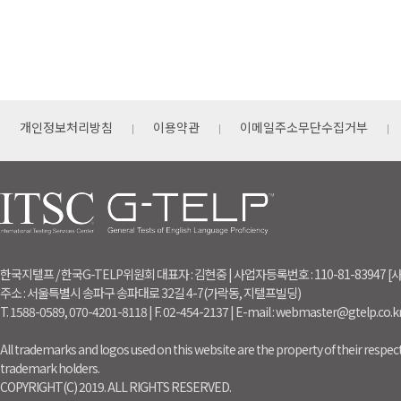
개인정보처리방침
이용약관
이메일주소무단수집거부
한국지텔프 / 한국G-TELP위원회 대표자 : 김현중 | 사업자등록번호 : 110-81-83947
주소 : 서울특별시 송파구 송파대로 32길 4-7(가락동, 지텔프빌딩)
T. 1588-0589, 070-4201-8118 | F. 02-454-2137 | E-mail : webmaster@gtelp.co.k
All trademarks and logos used on this website are the property of their respect
trademark holders.
COPYRIGHT(C) 2019. ALL RIGHTS RESERVED.