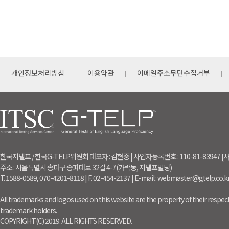
개인정보처리방침
이용약관
이메일주소무단수집거부
한국지텔프 / 한국G-TELP위원회 대표자 : 김현중 | 사업자등록번호 : 110-81-83947
주소 : 서울특별시 송파구 송파대로 32길 4-7(가락동, 지텔프빌딩)
T. 1588-0589, 070-4201-8118 | F. 02-454-2137 | E-mail : webmaster@gtelp.co.k
All trademarks and logos used on this website are the property of their respect
trademark holders.
COPYRIGHT(C) 2019. ALL RIGHTS RESERVED.