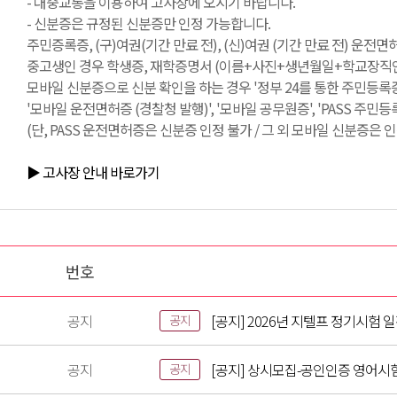
- 대중교통을 이용하여 고사장에 오시기 바랍니다.
- 신분증은 규정된 신분증만 인정 가능합니다.
주민증록증, (구)여권(기간 만료 전), (신)여권 (기간 만료 전) 운전
중고생인 경우 학생증, 재학증명서 (이름+사진+생년월일+학교장직인 필
모바일 신분증으로 신분 확인을 하는 경우 '정부 24를 통한 주민등록증
'모바일 운전면허증 (경찰청 발행)', '모바일 공무원증', 'PASS 주민
(단, PASS 운전면허증은 신분증 인정 불가 / 그 외 모바일 신분증은 인
▶ 고사장 안내 바로가기
번호
공지
[공지] 2026년 지텔프 정기시험 
공지
공지
[공지] 상시모집-공인인증 영어시
공지