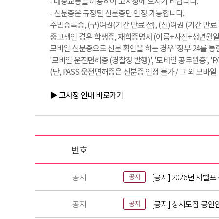
- 대중교통을 이용하여 고사장에 오시기 바랍니다.
- 신분증은 규정된 신분증만 인정 가능합니다.
주민증록증, (구)여권(기간 만료 전), (신)여권 (기간 만
중고생인 경우 학생증, 재학증명서 (이름+사진+생년월일+
모바일 신분증으로 신분 확인을 하는 경우 '정부 24를 통
'모바일 운전면허증 (경찰청 발행)', '모바일 공무원증', '
(단, PASS 운전면허증은 신분증 인정 불가 / 그 외 모바
▶ 고사장 안내 바로가기
번호
공지
[공지] 2026년 지텔
공지
공지
[공지] 상시모집-공인
공지