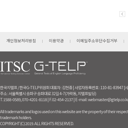
개인정보처리방침
이용약관
이메일주소무단수집거부
한국지텔프 / 한국G-TELP위원회 대표자 : 김현중 | 사업자등록번호 : 110-81-83947
주소 : 서울특별시 송파구 송파대로 32길 4-7(가락동, 지텔프빌딩)
T. 1588-0589, 070-4201-8118 | F. 02-454-2137 | E-mail : webmaster@gtelp.co.k
All trademarks and logos used on this website are the property of their respect
trademark holders.
COPYRIGHT(C) 2019. ALL RIGHTS RESERVED.