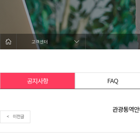
고객센터
FAQ
공지사항
관광통역안내
< 이전글