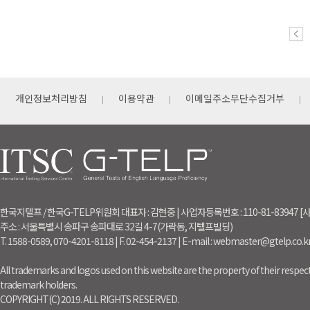
개인정보처리방침
이용약관
이메일주소무단수집거부
한국지텔프 / 한국G-TELP위원회 대표자 : 김현중 | 사업자등록번호 : 110-81-83947
주소 : 서울특별시 송파구 송파대로 32길 4-7(가락동, 지텔프빌딩)
T. 1588-0589, 070-4201-8118 | F. 02-454-2137 | E-mail : webmaster@gtelp.co.k
All trademarks and logos used on this website are the property of their respect
trademark holders.
COPYRIGHT(C) 2019. ALL RIGHTS RESERVED.