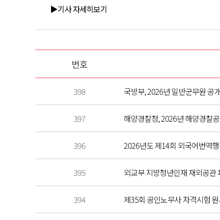
▶기사 자세히보기
번호
398
국방부, 2026년 일반군무원 
397
해양경찰청, 2026년 해양경찰공
396
2026년도 제14회 외국어번역행
395
외교부 지방청년인재 재외공관 파견
394
제35회 공인노무사 자격시험 원서