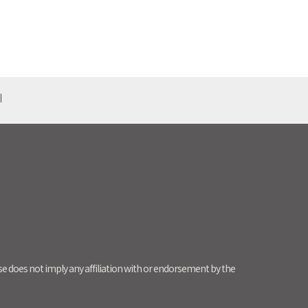
기
use does not imply any affiliation with or endorsement by the