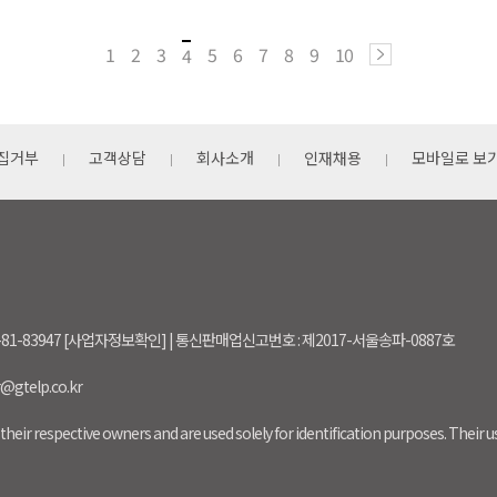
1
2
3
5
6
7
8
9
10
4
집거부
고객상담
회사소개
인재채용
모바일로 보
-81-83947 [사업자정보확인] | 통신판매업신고번호 : 제2017-서울송파-0887호
r@gtelp.co.kr
their respective owners and are used solely for identification purposes. Their 