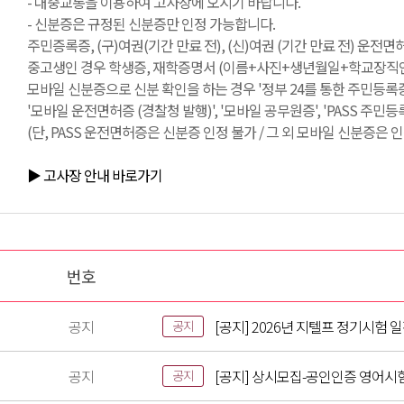
- 대중교통을 이용하여 고사장에 오시기 바랍니다.
- 신분증은 규정된 신분증만 인정 가능합니다.
주민증록증, (구)여권(기간 만료 전), (신)여권 (기간 만료 전) 운전
중고생인 경우 학생증, 재학증명서 (이름+사진+생년월일+학교장직인 필
모바일 신분증으로 신분 확인을 하는 경우 '정부 24를 통한 주민등록증
'모바일 운전면허증 (경찰청 발행)', '모바일 공무원증', 'PASS 주민
(단, PASS 운전면허증은 신분증 인정 불가 / 그 외 모바일 신분증은 인
▶ 고사장 안내 바로가기
번호
공지
[공지] 2026년 지텔프 정기시험 
공지
공지
[공지] 상시모집-공인인증 영어시
공지