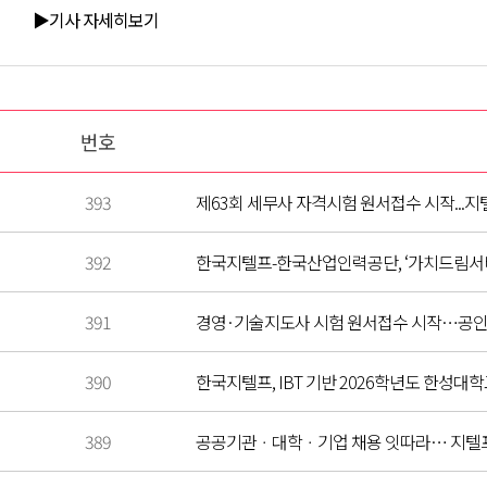
▶기사 자세히보기
번호
393
제63회 세무사 자격시험 원서접수 시작...지텔
392
한국지텔프-한국산업인력공단, ‘가치드림서
391
경영·기술지도사 시험 원서접수 시작…공인
390
한국지텔프, IBT 기반 2026학년도 한성
389
공공기관ㆍ대학ㆍ기업 채용 잇따라… 지텔프(G