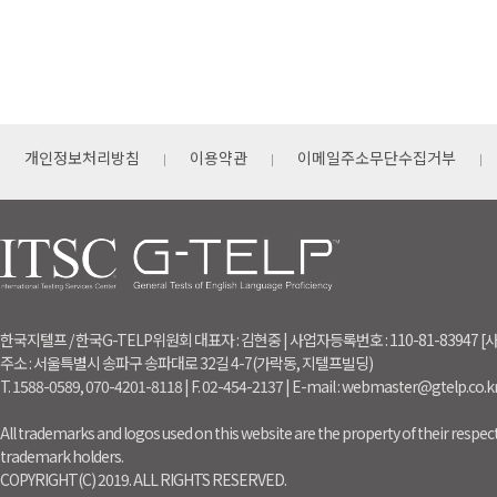
개인정보처리방침
이용약관
이메일주소무단수집거부
한국지텔프 / 한국G-TELP위원회 대표자 : 김현중 | 사업자등록번호 : 110-81-83947
주소 : 서울특별시 송파구 송파대로 32길 4-7(가락동, 지텔프빌딩)
T. 1588-0589, 070-4201-8118 | F. 02-454-2137 | E-mail : webmaster@gtelp.co.k
All trademarks and logos used on this website are the property of their respect
trademark holders.
COPYRIGHT(C) 2019. ALL RIGHTS RESERVED.