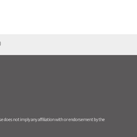
기
use does not imply any affiliation with or endorsement by the