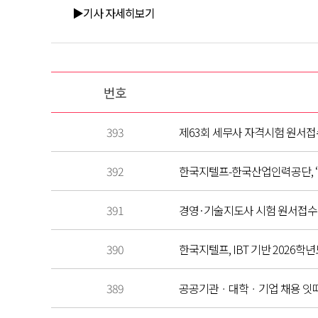
▶기사 자세히보기
번호
393
제63회 세무사 자격시험 원서접수 
392
한국지텔프-한국산업인력공단, 
391
경영·기술지도사 시험 원서접수
390
한국지텔프, IBT 기반 2026
389
공공기관ㆍ대학ㆍ기업 채용 잇따라