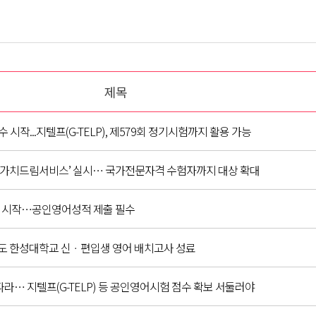
제목
시작...지텔프(G-TELP), 제579회 정기시험까지 활용 가능
‘가치드림서비스’ 실시… 국가전문자격 수험자까지 대상 확대
 시작…공인영어성적 제출 필수
학년도 한성대학교 신ㆍ편입생 영어 배치고사 성료
… 지텔프(G-TELP) 등 공인영어시험 점수 확보 서둘러야