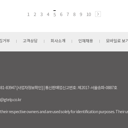
1
2
3
4
6
7
8
9
10
5
집거부
고객상담
회사소개
인재채용
모바일로 보
-81-83947 [사업자정보확인] | 통신판매업신고번호 : 제2017-서울송파-0887호
r@gtelp.co.kr
their respective owners and are used solely for identification purposes. Their 