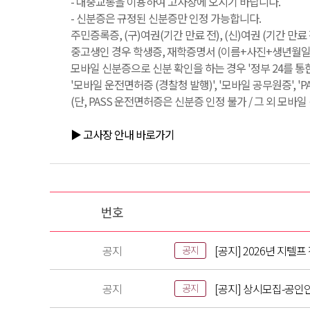
- 대중교통을 이용하여 고사장에 오시기 바랍니다.
- 신분증은 규정된 신분증만 인정 가능합니다.
주민증록증, (구)여권(기간 만료 전), (신)여권 (기간 만
중고생인 경우 학생증, 재학증명서 (이름+사진+생년월일+
모바일 신분증으로 신분 확인을 하는 경우 '정부 24를 통
'모바일 운전면허증 (경찰청 발행)', '모바일 공무원증', '
(단, PASS 운전면허증은 신분증 인정 불가 / 그 외 모바
▶ 고사장 안내 바로가기
번호
공지
[공지] 2026년 지텔
공지
공지
[공지] 상시모집-공인
공지