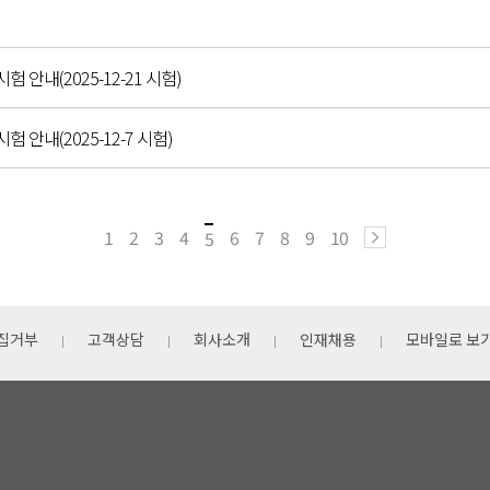
시험 안내(2025-12-21 시험)
시험 안내(2025-12-7 시험)
1
2
3
4
6
7
8
9
10
5
집거부
고객상담
회사소개
인재채용
모바일로 보