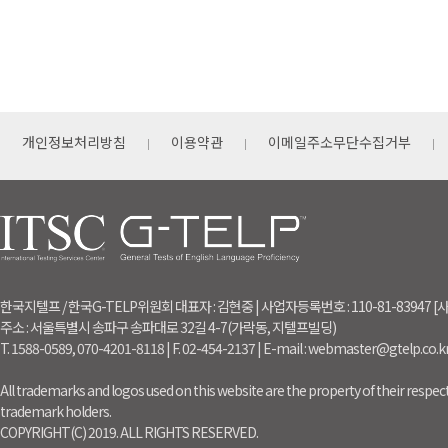
개인정보처리방침
이용약관
이메일주소무단수집거부
한국지텔프 / 한국G-TELP위원회 대표자 : 김현중 | 사업자등록번호 : 110-81-83947
주소 : 서울특별시 송파구 송파대로 32길 4-7(가락동, 지텔프빌딩)
T. 1588-0589, 070-4201-8118 | F. 02-454-2137 | E-mail : webmaster@gtelp.co.k
All trademarks and logos used on this website are the property of their respect
trademark holders.
COPYRIGHT(C) 2019. ALL RIGHTS RESERVED.