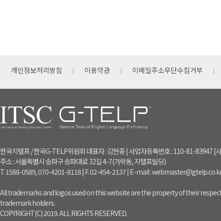
개인정보처리방침
이용약관
이메일주소무단수집거부
한국지텔프 / 한국G-TELP위원회 대표자 : 김현중 | 사업자등록번호 : 110-81-83947
주소 : 서울특별시 송파구 송파대로 32길 4-7(가락동, 지텔프빌딩)
T. 1588-0589, 070-4201-8118 | F. 02-454-2137 | E-mail : webmaster@gtelp.co.k
All trademarks and logos used on this website are the property of their respect
trademark holders.
COPYRIGHT(C) 2019. ALL RIGHTS RESERVED.