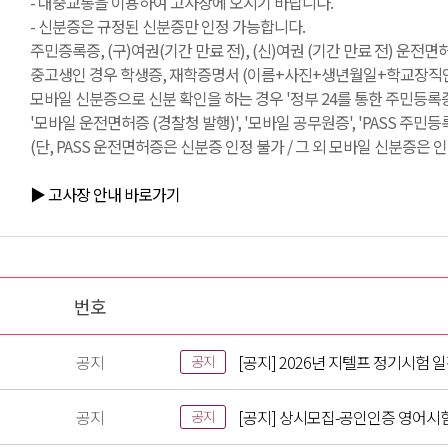
- 대중교통을 이용하여 고사장에 오시기 바랍니다.
- 신분증은 규정된 신분증만 인정 가능합니다.
주민증록증, (구)여권(기간 만료 전), (신)여권 (기간 만료 전) 운전
중고생인 경우 학생증, 재학증명서 (이름+사진+생년월일+학교장직인 필
모바일 신분증으로 신분 확인을 하는 경우 '정부 24를 통한 주민등록증
'모바일 운전면허증 (경찰청 발행)', '모바일 공무원증', 'PASS 주민
(단, PASS 운전면허증은 신분증 인정 불가 / 그 외 모바일 신분증은 인
▶ 고사장 안내 바로가기
번호
공지
[공지] 2026년 지텔프 정기시험 
공지
공지
[공지] 상시모집-공인인증 영어시
공지