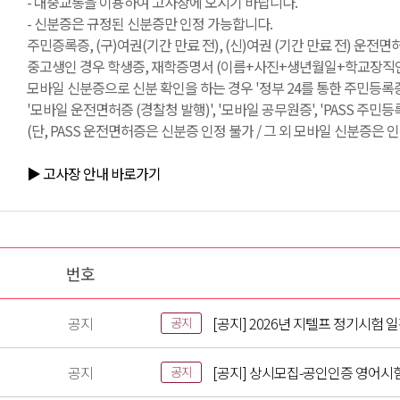
- 대중교통을 이용하여 고사장에 오시기 바랍니다.
- 신분증은 규정된 신분증만 인정 가능합니다.
주민증록증, (구)여권(기간 만료 전), (신)여권 (기간 만료 전) 운전
중고생인 경우 학생증, 재학증명서 (이름+사진+생년월일+학교장직인 필
모바일 신분증으로 신분 확인을 하는 경우 '정부 24를 통한 주민등록증
'모바일 운전면허증 (경찰청 발행)', '모바일 공무원증', 'PASS 주민
(단, PASS 운전면허증은 신분증 인정 불가 / 그 외 모바일 신분증은 인
▶ 고사장 안내 바로가기
번호
공지
[공지] 2026년 지텔프 정기시험 
공지
공지
[공지] 상시모집-공인인증 영어시
공지