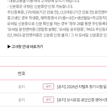
- 대중교통을 이용하여 고사장에 오시기 바랍니다.
- 신분증은 규정된 신분증만 인정 가능합니다.
주민증록증, (구)여권(기간 만료 전), (신)여권 (기간 만료 전) 운전
중고생인 경우 학생증, 재학증명서 (이름+사진+생년월일+학교장직인 필
모바일 신분증으로 신분 확인을 하는 경우 '정부 24를 통한 주민등록증
'모바일 운전면허증 (경찰청 발행)', '모바일 공무원증', 'PASS 주민
(단, PASS 운전면허증은 신분증 인정 불가 / 그 외 모바일 신분증은 인
▶ 고사장 안내 바로가기
번호
공지
[공지] 2026년 지텔프 정기시험 
공지
공지
[공지] 상시모집-공인인증 영어시
공지