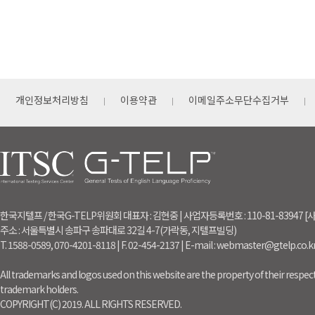
개인정보처리방침
이용약관
이메일주소무단수집거부
한국지텔프 / 한국G-TELP위원회 대표자 : 김현중 | 사업자등록번호 : 110-81-83947
주소 : 서울특별시 송파구 송파대로 32길 4-7(가락동, 지텔프빌딩)
T. 1588-0589, 070-4201-8118 | F. 02-454-2137 | E-mail : webmaster@gtelp.co.k
All trademarks and logos used on this website are the property of their respect
trademark holders.
COPYRIGHT(C) 2019. ALL RIGHTS RESERVED.