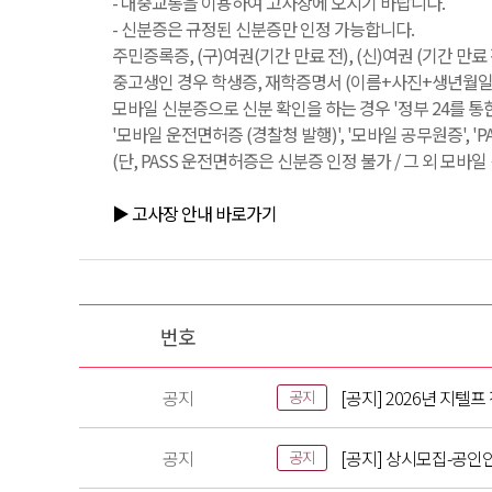
- 대중교통을 이용하여 고사장에 오시기 바랍니다.
- 신분증은 규정된 신분증만 인정 가능합니다.
주민증록증, (구)여권(기간 만료 전), (신)여권 (기간 만
중고생인 경우 학생증, 재학증명서 (이름+사진+생년월일+
모바일 신분증으로 신분 확인을 하는 경우 '정부 24를 통
'모바일 운전면허증 (경찰청 발행)', '모바일 공무원증', '
(단, PASS 운전면허증은 신분증 인정 불가 / 그 외 모바
▶ 고사장 안내 바로가기
번호
공지
[공지] 2026년 지텔
공지
공지
[공지] 상시모집-공인
공지