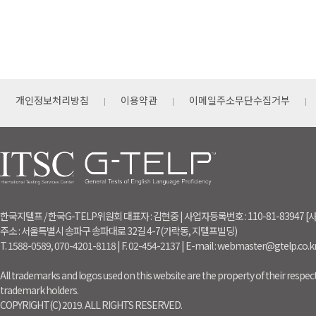
개인정보처리방침
이용약관
이메일주소무단수집거부
한국지텔프 / 한국G-TELP위원회 대표자 : 김현중 | 사업자등록번호 : 110-81-83947
주소 : 서울특별시 송파구 송파대로 32길 4-7(가락동, 지텔프빌딩)
T. 1588-0589, 070-4201-8118 | F. 02-454-2137 | E-mail : webmaster@gtelp.co.k
All trademarks and logos used on this website are the property of their respect
trademark holders.
COPYRIGHT(C) 2019. ALL RIGHTS RESERVED.