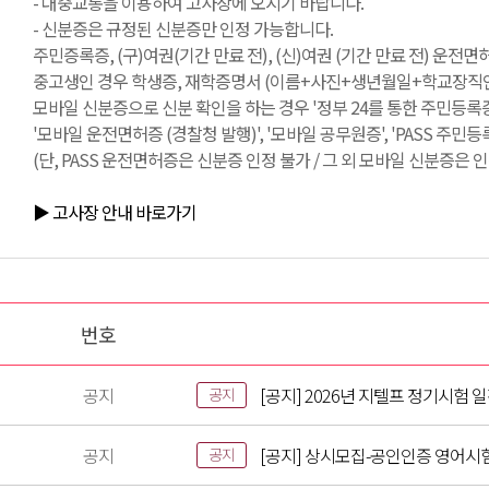
- 대중교통을 이용하여 고사장에 오시기 바랍니다.
- 신분증은 규정된 신분증만 인정 가능합니다.
주민증록증, (구)여권(기간 만료 전), (신)여권 (기간 만료 전) 운전
중고생인 경우 학생증, 재학증명서 (이름+사진+생년월일+학교장직인 필
모바일 신분증으로 신분 확인을 하는 경우 '정부 24를 통한 주민등록증
'모바일 운전면허증 (경찰청 발행)', '모바일 공무원증', 'PASS 주민
(단, PASS 운전면허증은 신분증 인정 불가 / 그 외 모바일 신분증은 인
▶ 고사장 안내 바로가기
번호
공지
[공지] 2026년 지텔프 정기시험 
공지
공지
[공지] 상시모집-공인인증 영어시
공지