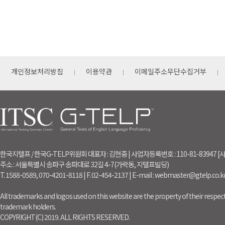
개인정보처리방침
이용약관
이메일주소무단수집거부
한국지텔프 / 한국G-TELP위원회 대표자 : 김현중 | 사업자등록번호 : 110-81-83947
주소 : 서울특별시 송파구 송파대로 32길 4-7(가락동, 지텔프빌딩)
T. 1588-0589, 070-4201-8118 | F. 02-454-2137 | E-mail : webmaster@gtelp.co.k
All trademarks and logos used on this website are the property of their respect
trademark holders.
COPYRIGHT(C) 2019. ALL RIGHTS RESERVED.