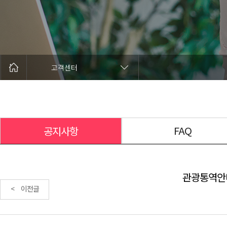
고객센터
FAQ
공지사항
관광통역안내
< 이전글