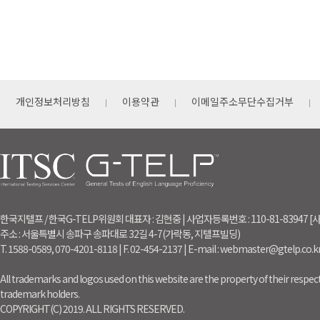
개인정보처리방침
이용약관
이메일주소무단수집거부
한국지텔프 / 한국G-TELP위원회 대표자 : 김현중 | 사업자등록번호 : 110-81-83947
주소 : 서울특별시 송파구 송파대로 32길 4-7(가락동, 지텔프빌딩)
T. 1588-0589, 070-4201-8118 | F. 02-454-2137 | E-mail : webmaster@gtelp.co.k
All trademarks and logos used on this website are the property of their respect
trademark holders.
COPYRIGHT(C) 2019. ALL RIGHTS RESERVED.