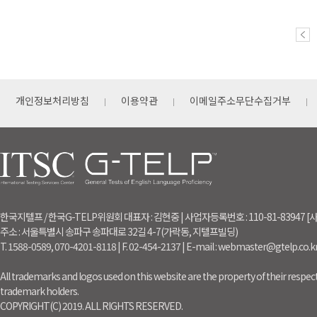
개인정보처리방침
이용약관
이메일주소무단수집거부
한국지텔프 / 한국G-TELP위원회 대표자 : 김현중 | 사업자등록번호 : 110-81-83947
주소 : 서울특별시 송파구 송파대로 32길 4-7(가락동, 지텔프빌딩)
T. 1588-0589, 070-4201-8118 | F. 02-454-2137 | E-mail : webmaster@gtelp.co.k
All trademarks and logos used on this website are the property of their respect
trademark holders.
COPYRIGHT(C) 2019. ALL RIGHTS RESERVED.