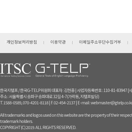
개인정보처리방침
이용약관
이메일주소무단수집거부
한국지텔프 / 한국G-TELP위원회 대표자 : 김현중 | 사업자등록번호 : 110-81-83947
주소 : 서울특별시 송파구 송파대로 32길 4-7(가락동, 지텔프빌딩)
T. 1588-0589, 070-4201-8118 | F. 02-454-2137 | E-mail : webmaster@gtelp.co.k
All trademarks and logos used on this website are the property of their respect
trademark holders.
COPYRIGHT(C) 2019. ALL RIGHTS RESERVED.