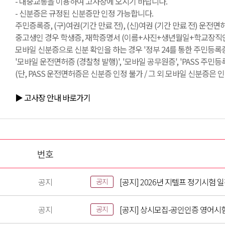
- 대중교통을 이용하여 고사장에 오시기 바랍니다.
- 신분증은 규정된 신분증만 인정 가능합니다.
주민증록증, (구)여권(기간 만료 전), (신)여권 (기간 만료 전) 운전
중고생인 경우 학생증, 재학증명서 (이름+사진+생년월일+학교장직인 필
모바일 신분증으로 신분 확인을 하는 경우 '정부 24를 통한 주민등록증
'모바일 운전면허증 (경찰청 발행)', '모바일 공무원증', 'PASS 주민
(단, PASS 운전면허증은 신분증 인정 불가 / 그 외 모바일 신분증은 인
▶ 고사장 안내 바로가기
번호
공지
[공지] 2026년 지텔프 정기시험 
공지
공지
[공지] 상시모집-공인인증 영어시
공지