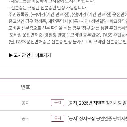
- 대중교통을 이용하여 고사장에 오시기 바랍니다.
- 신분증은 규정된 신분증만 인정 가능합니다.
주민증록증, (구)여권(기간 만료 전), (신)여권 (기간 만료 전) 운전
중고생인 경우 학생증, 재학증명서 (이름+사진+생년월일+학교장직인 필
모바일 신분증으로 신분 확인을 하는 경우 '정부 24를 통한 주민등록증
'모바일 운전면허증 (경찰청 발행)', '모바일 공무원증', 'PASS 주민
(단, PASS 운전면허증은 신분증 인정 불가 / 그 외 모바일 신분증은 인
▶ 고사장 안내 바로가기
번호
공지
[공지] 2026년 지텔프 정기시험 
공지
공지
[공지] 상시모집-공인인증 영어시
공지