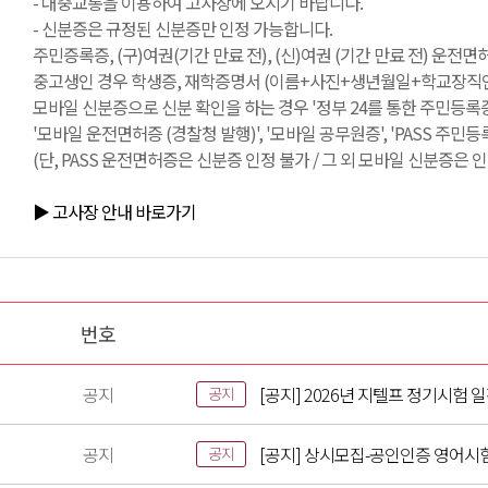
- 대중교통을 이용하여 고사장에 오시기 바랍니다.
- 신분증은 규정된 신분증만 인정 가능합니다.
주민증록증, (구)여권(기간 만료 전), (신)여권 (기간 만료 전) 운전
중고생인 경우 학생증, 재학증명서 (이름+사진+생년월일+학교장직인 필
모바일 신분증으로 신분 확인을 하는 경우 '정부 24를 통한 주민등록증
'모바일 운전면허증 (경찰청 발행)', '모바일 공무원증', 'PASS 주민
(단, PASS 운전면허증은 신분증 인정 불가 / 그 외 모바일 신분증은 인
▶ 고사장 안내 바로가기
번호
공지
[공지] 2026년 지텔프 정기시험 
공지
공지
[공지] 상시모집-공인인증 영어시
공지