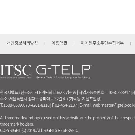
개인정보처리방침
이용약관
이메일주소무단수집거부
한국지텔프 / 한국G-TELP위원회 대표자 : 김현중 | 사업자등록번호 : 110-81-83947
주소 : 서울특별시 송파구 송파대로 32길 4-7(가락동, 지텔프빌딩)
T. 1588-0589, 070-4201-8118 | F. 02-454-2137 | E-mail : webmaster@gtelp.co.k
All trademarks and logos used on this website are the property of their respect
trademark holders.
COPYRIGHT(C) 2019. ALL RIGHTS RESERVED.