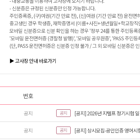
- 대중교통을 이용하여 고사장에 오시기 바랍니다.
- 신분증은 규정된 신분증만 인정 가능합니다.
주민증록증, (구)여권(기간 만료 전), (신)여권 (기간 만료 전) 운전
중고생인 경우 학생증, 재학증명서 (이름+사진+생년월일+학교장직인 필
모바일 신분증으로 신분 확인을 하는 경우 '정부 24를 통한 주민등록증
'모바일 운전면허증 (경찰청 발행)', '모바일 공무원증', 'PASS 주민
(단, PASS 운전면허증은 신분증 인정 불가 / 그 외 모바일 신분증은 인
▶ 고사장 안내 바로가기
번호
공지
[공지] 2026년 지텔프 정기시험 
공지
공지
[공지] 상시모집-공인인증 영어시
공지