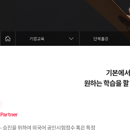
기업교육
단체출강
기본에서
원하는 학습을 할
Partner
- 승진을 위하여 외국어 공인시험점수 혹은 특정