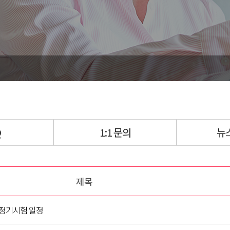
Q
1:1 문의
뉴
제목
프 정기시험 일정