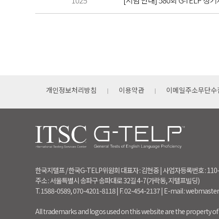
1025
[시험 안내] 580회 G-TELP 정기
개인정보처리방침
이용약관
이메일주소무단수
한국지텔프 / 한국G-TELP위원회 대표자 : 김현중 | 사업자등록번호 : 110
주소 : 서울특별시 송파구 송파대로 32길 4-7(가락동, 지텔프빌딩)
T. 1588-0589, 070-4201-8118 | F. 02-454-2137 | E-mail : webmaste
All trademarks and logos used on this website are the property of 