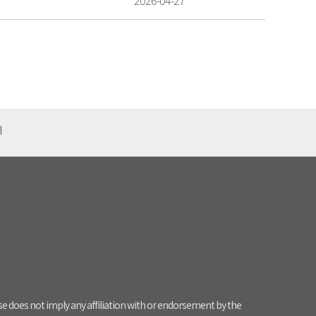
2026-04-27
기
use does not imply any affiliation with or endorsement by the