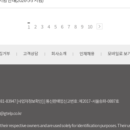
시험 안내(2026-5-3 시험)
2
3
4
5
6
7
8
9
10
1
집거부
고객상담
회사소개
인재채용
모바일로 보
-81-83947 [사업자정보확인] | 통신판매업신고번호 : 제2017-서울송파-0887호
r@gtelp.co.kr
their respective owners and are used solely for identification purposes. Their 