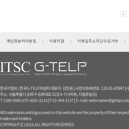
개인정보처리방침
이용약관
이메일주소무단수집거부
한국지텔프 / 한국G-TELP위원회 대표자 : 김현중 | 사업자등록번호 : 110-81-83947
주소 : 서울특별시 송파구 송파대로 32길 4-7(가락동, 지텔프빌딩)
T. 1588-0589, 070-4201-8118 | F. 02-454-2137 | E-mail : webmaster@gtelp.co.k
All trademarks and logos used on this website are the property of their respect
trademark holders.
COPYRIGHT(C) 2019. ALL RIGHTS RESERVED.