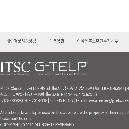
개인정보처리방침
이용약관
이메일주소무단수집거부
한국지텔프 / 한국G-TELP위원회 대표자 : 김현중 | 사업자등록번호 : 110-81-83947
주소 : 서울특별시 송파구 송파대로 32길 4-7(가락동, 지텔프빌딩)
T. 1588-0589, 070-4201-8118 | F. 02-454-2137 | E-mail : webmaster@gtelp.co.k
All trademarks and logos used on this website are the property of their respect
trademark holders.
COPYRIGHT(C) 2019. ALL RIGHTS RESERVED.