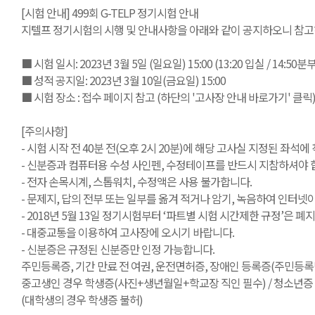
[시험 안내] 499회 G-TELP 정기시험 안내
지텔프 정기시험의 시행 및 안내사항을 아래와 같이 공지하오니 참고
■ 시험 일시: 2023년 3월 5일 (일요일) 15:00 (13:20 입실 / 14:50
■ 성적 공지일: 2023년 3월 10일(금요일) 15:00
■ 시험 장소 : 접수 페이지 참고 (하단의 '고사장 안내 바로가기' 클릭
[주의사항]
- 시험 시작 전 40분 전(오후 2시 20분)에 해당 고사실 지정된 좌석에
- 신분증과 컴퓨터용 수성 사인펜, 수정테이프를 반드시 지참하셔야 합
- 전자 손목시계, 스톱워치, 수정액은 사용 불가합니다.
- 문제지, 답의 전부 또는 일부를 옮겨 적거나 암기, 녹음하여 인터
- 2018년 5월 13일 정기시험부터 ‘파트별 시험 시간제한 규정’은
- 대중교통을 이용하여 고사장에 오시기 바랍니다.
- 신분증은 규정된 신분증만 인정 가능합니다.
주민등록증, 기간 만료 전 여권, 운전면허증, 장애인 등록증(주민등록번
중고생인 경우 학생증(사진+생년월일+학교장 직인 필수) / 청소년증 /
(대학생의 경우 학생증 불허)