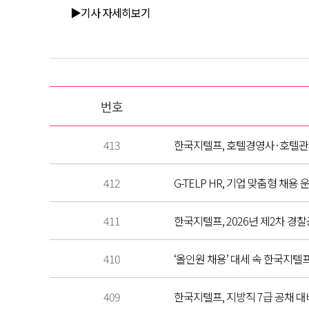
▶기사 자세히보기
번호
413
한국지텔프, 호텔경영사·호텔관
412
G-TELP HR, 기업 맞춤형 채용
411
한국지텔프, 2026년 제2차 경찰
410
‘올인원 채용’ 대세 속 한국지텔프,
409
한국지텔프, 지방직 7급 공채 대