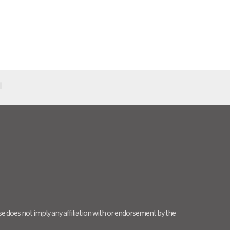
기
use does not imply any affiliation with or endorsement by the