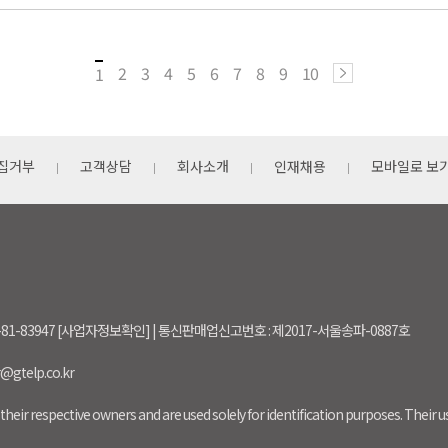
2
3
4
5
6
7
8
9
10
1
집거부
고객상담
회사소개
인재채용
모바일로 보
-81-83947 [사업자정보확인] | 통신판매업신고번호 : 제2017-서울송파-0887호
r@gtelp.co.kr
their respective owners and are used solely for identification purposes. Their 