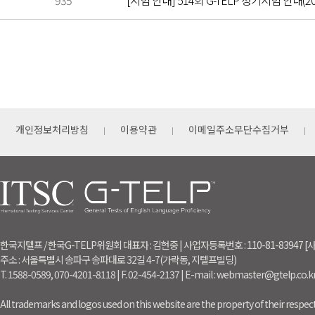
935
[시험 안내] 514회 G-TELP 정기시험 안내(202
개인정보처리방침
이용약관
이메일주소무단수집거부
한국지텔프 / 한국G-TELP위원회 대표자 : 김현중 | 사업자등록번호 : 110-81-83947
주소 : 서울특별시 송파구 송파대로 32길 4-7(가락동, 지텔프빌딩)
T. 1588-0589, 070-4201-8118 | F. 02-454-2137 | E-mail : webmaster@gtelp.co.k
All trademarks and logos used on this website are the property of their respect