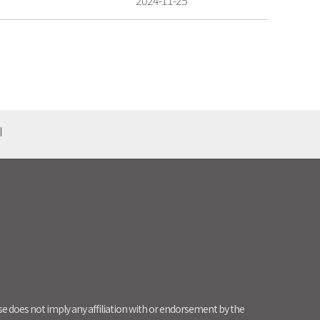
2024-11-25
기
use does not imply any affiliation with or endorsement by the