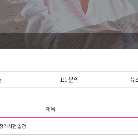
Q
1:1 문의
뉴
제목
프 정기시험 일정