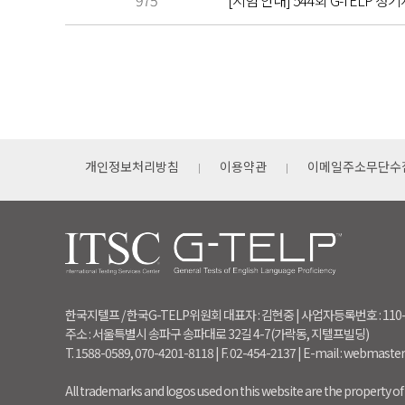
975
[시험 안내] 544회 G-TELP 정기
개인정보처리방침
이용약관
이메일주소무단수
한국지텔프 / 한국G-TELP위원회 대표자 : 김현중 | 사업자등록번호 : 110
주소 : 서울특별시 송파구 송파대로 32길 4-7(가락동, 지텔프빌딩)
T. 1588-0589, 070-4201-8118 | F. 02-454-2137 | E-mail : webmaste
All trademarks and logos used on this website are the property of 