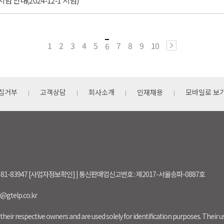
시험 안내(2024-12-1 시험)
1
2
3
4
5
7
8
9
10
6
집거부
고객상담
회사소개
인재채용
모바일로 보
-81-83947 [사업자정보확인] | 통신판매업신고번호 : 제2017-서울송파-0887호
r@gtelp.co.kr
their respective owners and are used solely for identification purposes. Their 