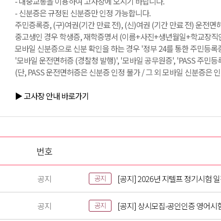
- 대중교통을 이용하여 고사장에 오시기 바랍니다.
- 신분증은 규정된 신분증만 인정 가능합니다.
주민증록증, (구)여권(기간 만료 전), (신)여권 (기간 만료 전) 운전
중고생인 경우 학생증, 재학증명서 (이름+사진+생년월일+학교장직인 필
모바일 신분증으로 신분 확인을 하는 경우 '정부 24를 통한 주민등록증
'모바일 운전면허증 (경찰청 발행)', '모바일 공무원증', 'PASS 주민
(단, PASS 운전면허증은 신분증 인정 불가 / 그 외 모바일 신분증은 인
▶ 고사장 안내 바로가기
번호
공지
[공지] 2026년 지텔프 정기시험 
공지
공지
[공지] 상시모집-공인인증 영어시
공지