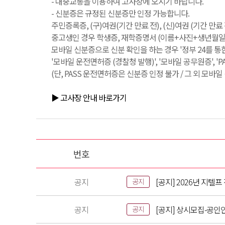
- 대중교통을 이용하여 고사장에 오시기 바랍니다.
- 신분증은 규정된 신분증만 인정 가능합니다.
주민증록증, (구)여권(기간 만료 전), (신)여권 (기간 만
중고생인 경우 학생증, 재학증명서 (이름+사진+생년월일+
모바일 신분증으로 신분 확인을 하는 경우 '정부 24를 통
'모바일 운전면허증 (경찰청 발행)', '모바일 공무원증', '
(단, PASS 운전면허증은 신분증 인정 불가 / 그 외 모바
▶ 고사장 안내 바로가기
번호
공지
[공지] 2026년 지텔
공지
공지
[공지] 상시모집-공인
공지